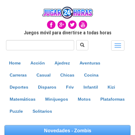
Juegos móvil para divertirse a todas horas
Toggle
navigati
Home
Acción
Ajedrez
Aventuras
Carreras
Casual
Chicas
Cocina
Deportes
Disparos
Friv
Infantil
Kizi
Matemáticas
Minijuegos
Motos
Plataformas
Puzzle
Solitarios
Novedades - Zombis