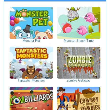
Monster Pet
Monster Snack Time
Taptastic Monsters
Zombie Getaway