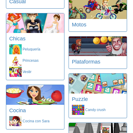
Casual
Motos
Chicas
Peluquería
Princesas
Plataformas
Vestir
Puzzle
Cocina
Candy crush
Cocina con Sara