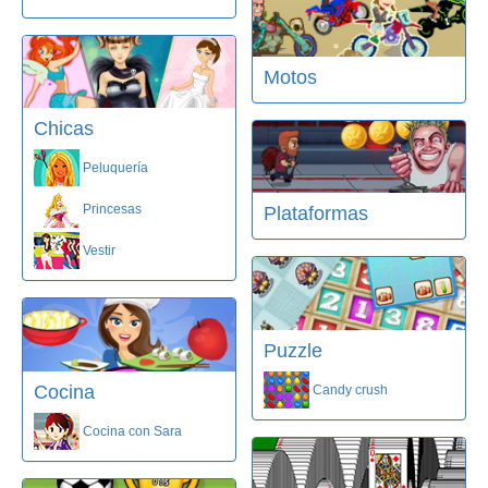
Motos
Chicas
Peluquería
Princesas
Plataformas
Vestir
Puzzle
Cocina
Candy crush
Cocina con Sara