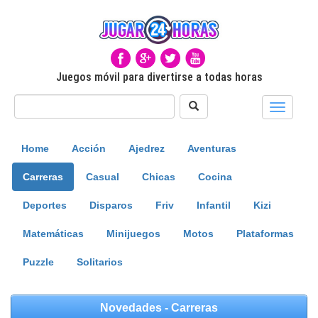
Juegos móvil para divertirse a todas horas
Toggle
navigati
Home
Acción
Ajedrez
Aventuras
Carreras
Casual
Chicas
Cocina
Deportes
Disparos
Friv
Infantil
Kizi
Matemáticas
Minijuegos
Motos
Plataformas
Puzzle
Solitarios
Novedades - Carreras