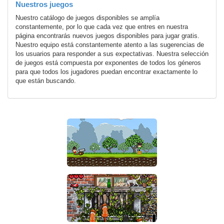
Nuestros juegos
Nuestro catálogo de juegos disponibles se amplía
constantemente, por lo que cada vez que entres en nuestra
página encontrarás nuevos juegos disponibles para jugar gratis.
Nuestro equipo está constantemente atento a las sugerencias de
los usuarios para responder a sus expectativas. Nuestra selección
de juegos está compuesta por exponentes de todos los géneros
para que todos los jugadores puedan encontrar exactamente lo
que están buscando.