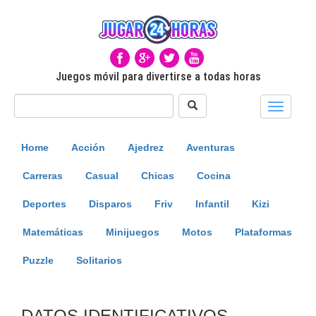
Juegos móvil para divertirse a todas horas
Toggle
navigati
Home
Acción
Ajedrez
Aventuras
Carreras
Casual
Chicas
Cocina
Deportes
Disparos
Friv
Infantil
Kizi
Matemáticas
Minijuegos
Motos
Plataformas
Puzzle
Solitarios
DATOS IDENTIFICATIVOS