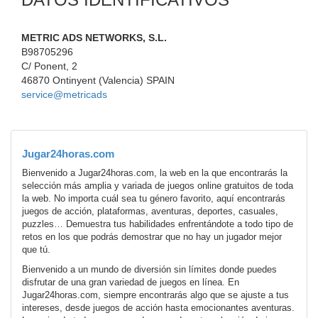
METRIC ADS NETWORKS, S.L.
B98705296
C/ Ponent, 2
46870 Ontinyent (Valencia) SPAIN
service@metricads
Jugar24horas.com
Bienvenido a Jugar24horas.com, la web en la que encontrarás la
selección más amplia y variada de juegos online gratuitos de toda
la web. No importa cuál sea tu género favorito, aquí encontrarás
juegos de acción, plataformas, aventuras, deportes, casuales,
puzzles… Demuestra tus habilidades enfrentándote a todo tipo de
retos en los que podrás demostrar que no hay un jugador mejor
que tú.
Bienvenido a un mundo de diversión sin límites donde puedes
disfrutar de una gran variedad de juegos en línea. En
Jugar24horas.com, siempre encontrarás algo que se ajuste a tus
intereses, desde juegos de acción hasta emocionantes aventuras.