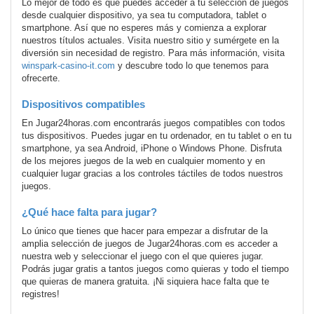
Lo mejor de todo es que puedes acceder a tu selección de juegos
desde cualquier dispositivo, ya sea tu computadora, tablet o
smartphone. Así que no esperes más y comienza a explorar
nuestros títulos actuales. Visita nuestro sitio y sumérgete en la
diversión sin necesidad de registro. Para más información, visita
winspark-casino-it.com
y descubre todo lo que tenemos para
ofrecerte.
Dispositivos compatibles
En Jugar24horas.com encontrarás juegos compatibles con todos
tus dispositivos. Puedes jugar en tu ordenador, en tu tablet o en tu
smartphone, ya sea Android, iPhone o Windows Phone. Disfruta
de los mejores juegos de la web en cualquier momento y en
cualquier lugar gracias a los controles táctiles de todos nuestros
juegos.
¿Qué hace falta para jugar?
Lo único que tienes que hacer para empezar a disfrutar de la
amplia selección de juegos de Jugar24horas.com es acceder a
nuestra web y seleccionar el juego con el que quieres jugar.
Podrás jugar gratis a tantos juegos como quieras y todo el tiempo
que quieras de manera gratuita. ¡Ni siquiera hace falta que te
registres!