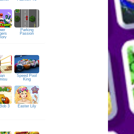
wer
Parking
gers
Passion
ory
rds
lian
Speed Pool
misu
King
 Bob 3
Easter Lily