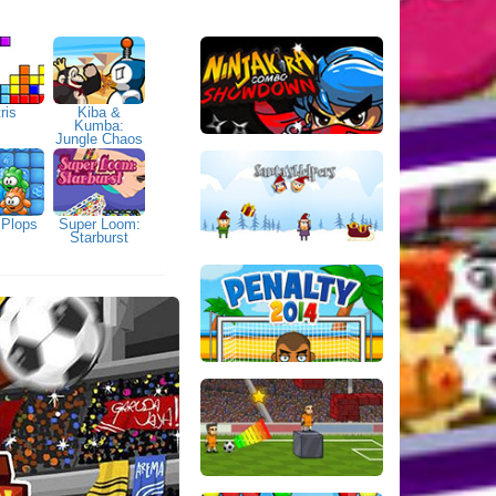
ris
Kiba &
Kumba:
Jungle Chaos
 Plops
Super Loom:
Starburst