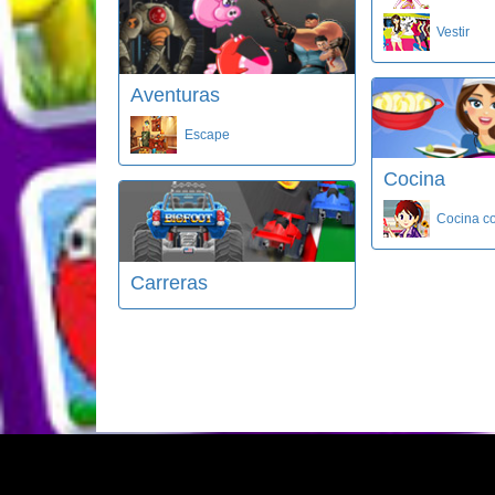
Vestir
Aventuras
Escape
Cocina
Cocina c
Carreras