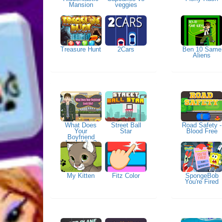
Mansion
veggies
Treasure Hunt
2Cars
Ben 10 Same
Aliens
What Does
Street Ball
Road Safety -
Your
Star
Blood Free
Boyfriend
Look Like?
My Kitten
Fitz Color
SpongeBob
You're Fired