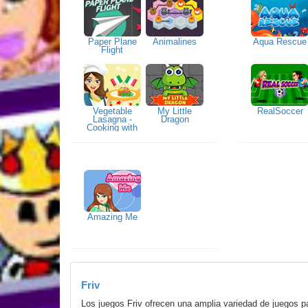
Paper Plane
Animalines
Aqua Rescue
Flight
Vegetable
My Little
RealSoccer
Lasagna -
Dragon
Cooking with
Emma
Amazing Me
Friv
Los juegos Friv ofrecen una amplia variedad de juegos p