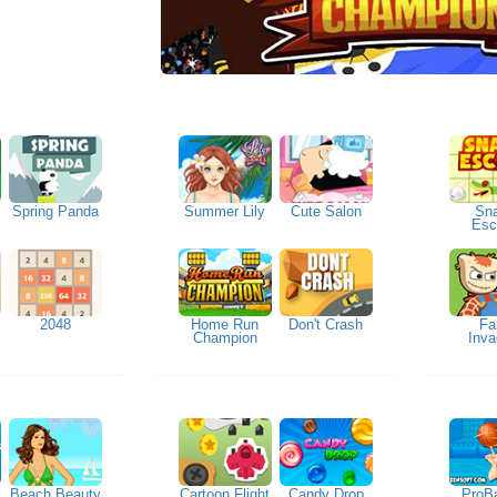
Spring Panda
Summer Lily
Cute Salon
Sn
h
Esc
2048
Home Run
Don't Crash
Fa
Champion
Inva
Beach Beauty
Cartoon Flight
Candy Drop
ProB