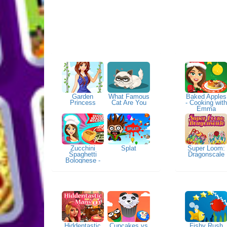
Garden
What Famous
Baked Apples
Princess
Cat Are You
- Cooking wit
Emma
Zucchini
Splat
Super Loom:
Spaghetti
Dragonscale
Bolognese -
Cooking with
Emma
Hiddentastic
Cupcakes vs
Fishy Rush