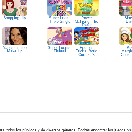
Shopping Lily
Super Loom:
Power
Slac
Triple Single
Mahjong: The
Lib
Tower
Vanessa True
Super Looms:
Football
Pi
Make Up
Fishtail
Tricks World
Marghe
Cup 2025
Cookin
Em
ara todos los públicos y de diversos géneros. Podrás encontrar los juegos o