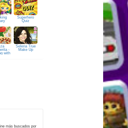
king
Superhero
rary
Quiz
zza
Selena True
rita -
Make Up
g with
ma
nline más buscados por