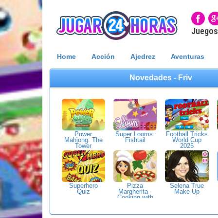
Juegos 
Home
Acción
Ajedrez
Aventuras
Novedades - Friv
Power
Super Looms:
Football Tricks
Mahjong: The
Fishtail
World Cup
Tower
2025
Superhero
Pizza
Selena True
Quiz
Margherita -
Make Up
Cooking with
Emma