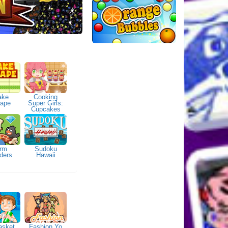
ake
Cooking
ape
Super Girls:
Cupcakes
rm
Sudoku
ders
Hawaii
asket
Fashion Yo