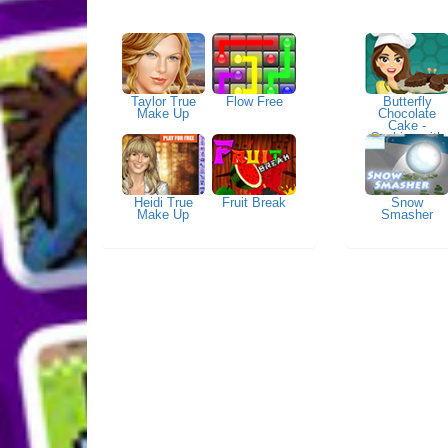
Taylor True
Flow Free
Butterfly
Make Up
Chocolate
Cake -
Cooking with
Emma
Heidi True
Fruit Break
Snow
Make Up
Smasher