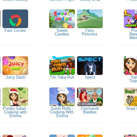
Fast Circles
Sweet
Fairy
Po
Candies
Princess
Ran
Mem
Ca
Juicy Dash
Tiki Taka Run
Spect
Ita
Tira
Potato Salad -
Sushi Rolls -
Clockwork
Snail
Cooking with
Cooking With
Beetles
Emma
Emma