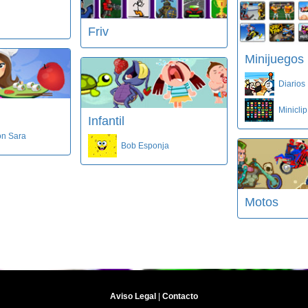
Friv
Minijuegos
Diarios
Miniclip
Infantil
on Sara
Bob Esponja
Motos
Aviso Legal
|
Contacto