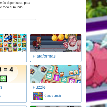
 más deportistas, para
que todo el mundo
Plataformas
as
Puzzle
s
Candy crush