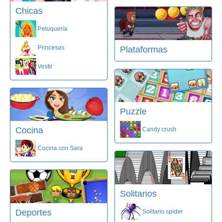
Chicas
Peluquería
Princesas
Plataformas
Vestir
Puzzle
Cocina
Candy crush
Cocina con Sara
Solitarios
Deportes
Solitario spider