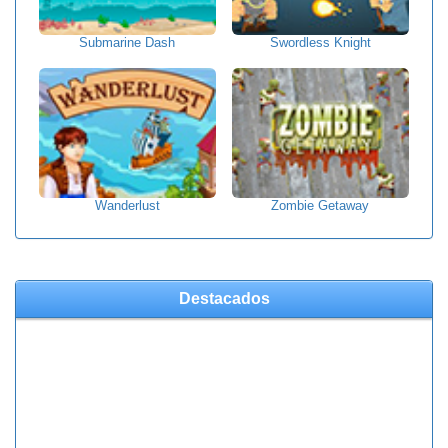
Submarine Dash
Swordless Knight
Wanderlust
Zombie Getaway
Destacados