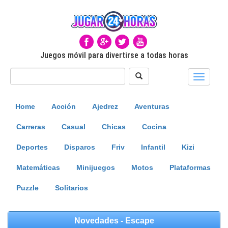
Juegos móvil para divertirse a todas horas
Toggle
navigati
Home
Acción
Ajedrez
Aventuras
Carreras
Casual
Chicas
Cocina
Deportes
Disparos
Friv
Infantil
Kizi
Matemáticas
Minijuegos
Motos
Plataformas
Puzzle
Solitarios
Novedades - Escape