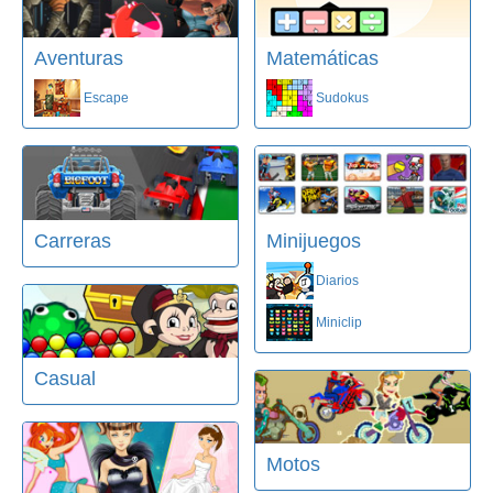
Aventuras
Matemáticas
Escape
Sudokus
Carreras
Minijuegos
Diarios
Miniclip
Casual
Motos