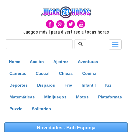
Juegos móvil para divertirse a todas horas
Toggle
navigati
Home
Acción
Ajedrez
Aventuras
Carreras
Casual
Chicas
Cocina
Deportes
Disparos
Friv
Infantil
Kizi
Matemáticas
Minijuegos
Motos
Plataformas
Puzzle
Solitarios
Novedades - Bob Esponja