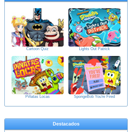
Cartoon Quiz
Lights Out Patrick
Piñatas Locas
SpongeBob You're Fired
Destacados