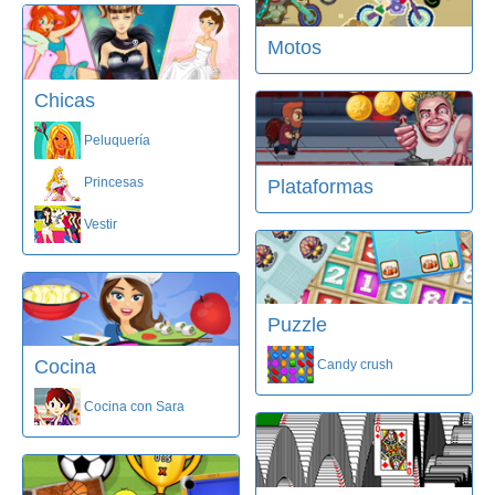
Motos
Chicas
Peluquería
Princesas
Plataformas
Vestir
Puzzle
Cocina
Candy crush
Cocina con Sara