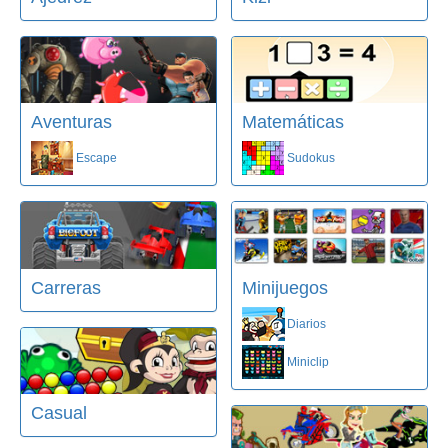
Aventuras
Matemáticas
Escape
Sudokus
Carreras
Minijuegos
Diarios
Miniclip
Casual