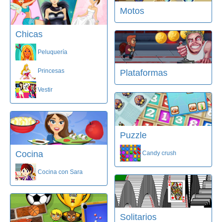
Motos
Chicas
Peluquería
Princesas
Plataformas
Vestir
Puzzle
Cocina
Candy crush
Cocina con Sara
Solitarios