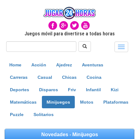
Juegos móvil para divertirse a todas horas
Toggle
navigati
Home
Acción
Ajedrez
Aventuras
Carreras
Casual
Chicas
Cocina
Deportes
Disparos
Friv
Infantil
Kizi
Matemáticas
Minijuegos
Motos
Plataformas
Puzzle
Solitarios
Novedades - Minijuegos